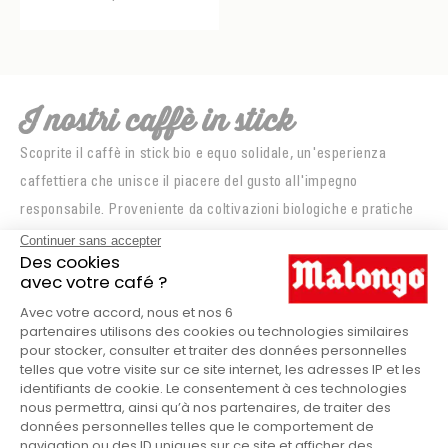
FABRIQUANTS
MALONGO
I nostri caffè in stick
Scoprite il caffè in stick bio e equo solidale, un'esperienza
caffettiera che unisce il piacere del gusto all'impegno
responsabile. Proveniente da coltivazioni biologiche e pratiche
di commercio equo, questo caffè in stick incarna i valori di
sostenibilità e rispetto per la natura e le comunità produttrici.
Il caffè in stick bio e equo solidale nasce da terre fertili dove i
metodi di coltivazione rispettano l'ambiente. I chicchi biologici
sono coltivati senza pesticidi né fertilizzanti chimici,
preservando così la purezza del gusto e la salute dei terreni.
Il metodo di preparazione gioca un ruolo essenziale nella
degustazione del caffè in stick bio e equo solidale. Gli stick