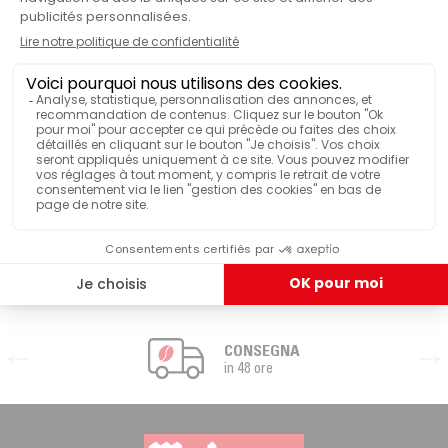
pratici e pre-dosati garantiscono una preparazione semplice e
rapida, mantenendo al contempo la qualità e la freschezza del
caffè.
Il caffè in stick bio e equo solidale offre agli amanti del caffè
un'esperienza arricchente e consapevole. I suoi aromi autentici,
il suo sapore sincero e il suo impegno verso la sostenibilità lo
rendono una scelta consapevole per chi desidera una
degustazione etica. Che lo gustiate in movimento o a casa, il
caffè in stick bio e equo solidale promette un'esperienza
caffettiera che nutre il cuore e la mente.
VOIR PLUS
CONSEGNA
in 48 ore