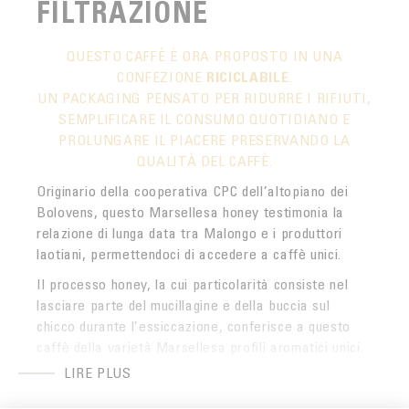
FILTRAZIONE
QUESTO CAFFÈ È ORA PROPOSTO IN UNA
CONFEZIONE
RICICLABILE
.
UN PACKAGING PENSATO PER RIDURRE I RIFIUTI,
SEMPLIFICARE IL CONSUMO QUOTIDIANO E
PROLUNGARE IL PIACERE PRESERVANDO LA
QUALITÀ DEL CAFFÈ.
Originario della cooperativa CPC dell’altopiano dei
Bolovens, questo Marsellesa honey testimonia la
relazione di lunga data tra Malongo e i produttori
laotiani, permettendoci di accedere a caffè unici.
Il processo honey, la cui particolarità consiste nel
lasciare parte del mucillagine e della buccia sul
chicco durante l’essiccazione, conferisce a questo
caffè della varietà Marsellesa profili aromatici unici.
LIRE PLUS
La CPC, che riunisce diverse centinaia di piccoli
produttori impegnati in un’agricoltura sostenibile,