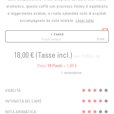
aromatico, questo caffè con processo Honey è equilibrato
e leggermente acidulo, e rivela splendide note di arachidi
accompagnate da note mielate.
Leggi tutto
5%
+ 2 unità
Prezzo unitario:
17,10 €
18,00 €
(Tasse incl.)
sia 72,00 € / kg
Vinci
= 1,80 €
18
Punti
VIVACITÀ
INTENSITÀ DEL CAFFÈ
NOTA AROMATICA