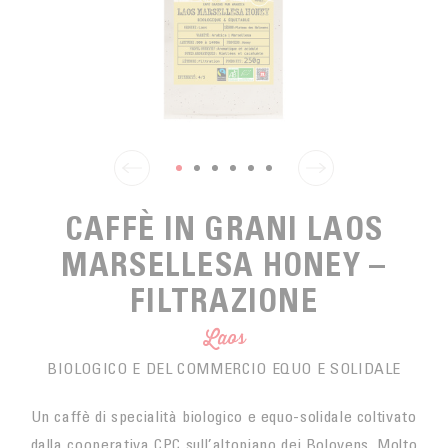
SPUNTINO
CAFFÈ DEL COMMERCIO EQUO
ACCESSOIRES POUR LE THÉ
ACTUALITÉS
PER PORTARE
Contact
L'AZIENDA
ACCESSORI PER BARISTI
I PICCOLI PRODUTTORI
LIVRES
I NOSTRI VALORI
THÉIÈRES
FORMATION
ATTIVITÀ
CAFFÈ IN GRANI LAOS
FONDAZIONE
MARSELLESA HONEY –
FILTRAZIONE
Laos
BIOLOGICO E DEL COMMERCIO EQUO E SOLIDALE
Un caffè di specialità biologico e equo-solidale coltivato
dalla cooperativa CPC sull’altopiano dei Bolovens. Molto