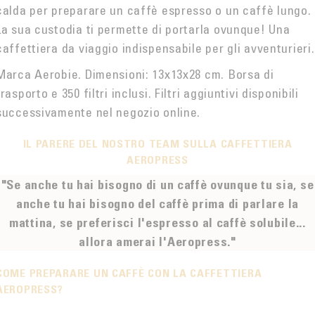
calda per preparare un caffè espresso o un caffè lungo.
La sua custodia ti permette di portarla ovunque! Una
caffettiera da viaggio indispensabile per gli avventurieri.
Marca Aerobie. Dimensioni: 13x13x28 cm. Borsa di
trasporto e 350 filtri inclusi. Filtri aggiuntivi disponibili
successivamente nel negozio online.
IL PARERE DEL NOSTRO TEAM SULLA CAFFETTIERA
AEROPRESS
"Se anche tu hai bisogno di un caffè ovunque tu sia, se
anche tu hai bisogno del caffè prima di parlare la
mattina, se preferisci l'espresso al caffè solubile...
allora amerai l'Aeropress."
COME PREPARARE UN CAFFÈ CON LA CAFFETTIERA
AEROPRESS?