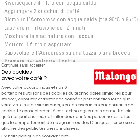
Risciacquare il filtro con acqua calda
Aggiungere 2 cucchiai di caffè
Riempire l'Aeropress con acqua calda (tra 90°C e 95°C)
Lasciare in infusione per 2 minuti
Mischiare la macinatura con l'acqua
Mettere il filtro e aspettare
Capovolgere l'Aeropress su una tazza o una brocca
Premere per estrarre il caffè
Per maggiori informazioni sulla preparazione e sulla
caffettiera, consulta i nostri video dedicati qui sotto.
affettiera AeroPress in dettaglio