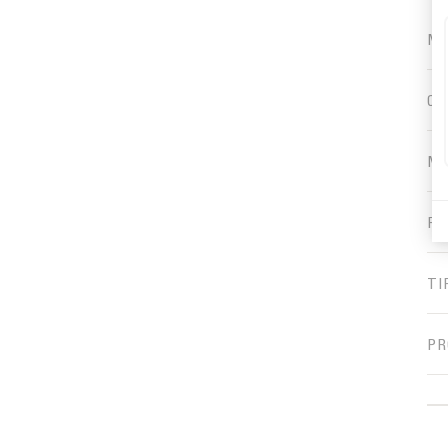
MA
CO
MA
PR
TI
PR