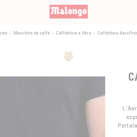
ome
Macchine da caffè
Caffettiere a filtro
Caffettiera AeroPre
C
ALDE
L'Aer
espr
Portala