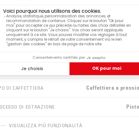
Ha
RCHIO
N
LORE
Plast
TERIALE
Caffetti
ODUTTO
Caffettiera a pressi
PO DI CAFFETTIERA
Pist
OCESSO DI ESTRAZIONE
VISUALIZZA PIÙ FUNZIONALITÀ