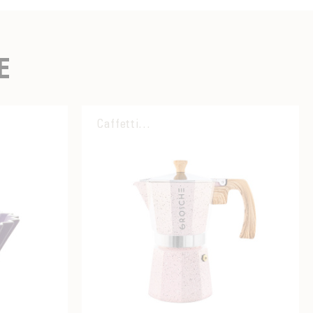
E
Caffettiera