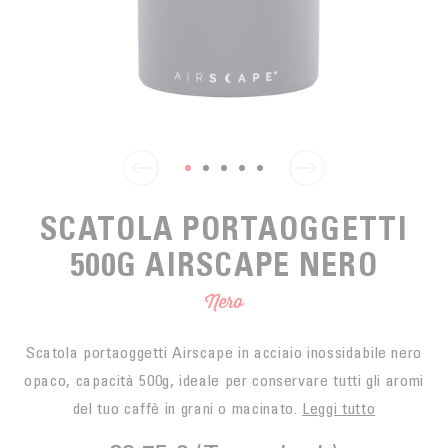
SPUNTINO
CAFFÈ DEL COMMERCIO EQUO
ACCESSOIRES POUR LE THÉ
ACTUALITÉS
PER PORTARE
Contact
L'AZIENDA
ACCESSORI PER BARISTI
I PICCOLI PRODUTTORI
LIVRES
I NOSTRI VALORI
THÉIÈRES
FORMATION
ATTIVITÀ
SCATOLA PORTAOGGETTI
FONDAZIONE
500G AIRSCAPE NERO
Nero
Scatola portaoggetti Airscape in acciaio inossidabile nero
opaco, capacità 500g, ideale per conservare tutti gli aromi
del tuo caffè in grani o macinato.
Leggi tutto