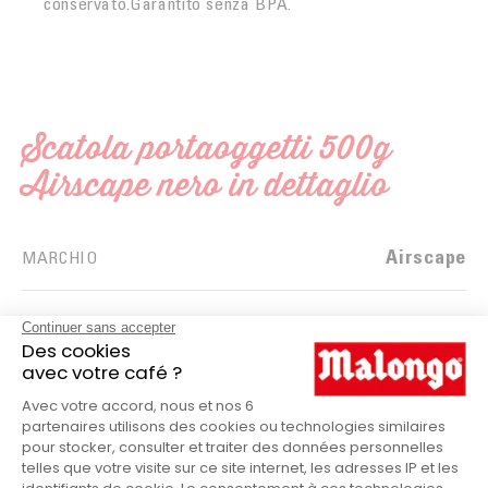
conservato.Garantito senza BPA.
Scatola portaoggetti 500g
Airscape nero in dettaglio
Airscape
MARCHIO
Nero
COLORE
Albero
FINITURA
Acciaio inossidabile
MATERIALE