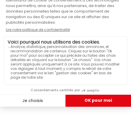
Scatola
PRODUTTO
No
PUÒ ESSERE LAVATO IN LAVASTOVIGLIE
VISUALIZZA PIÙ FUNZIONALITÀ
HANNO TESTATO & APPREZZATO
Scatola portaoggetti 500g Airscape nero