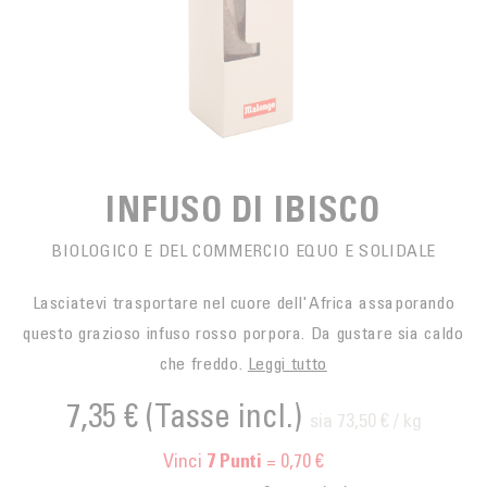
SPUNTINO
CAFFÈ DEL COMMERCIO EQUO
ACCESSOIRES POUR LE THÉ
ACTUALITÉS
PER PORTARE
Contact
L'AZIENDA
ACCESSORI PER BARISTI
I PICCOLI PRODUTTORI
LIVRES
I NOSTRI VALORI
THÉIÈRES
FORMATION
INFUSO DI IBISCO
ATTIVITÀ
BIOLOGICO E DEL COMMERCIO EQUO E SOLIDALE
FONDAZIONE
Lasciatevi trasportare nel cuore dell'Africa assaporando
questo grazioso infuso rosso porpora. Da gustare sia caldo
che freddo.
Leggi tutto
7,35 €
(Tasse incl.)
sia 73,50 € / kg
Vinci
= 0,70 €
7
Punti