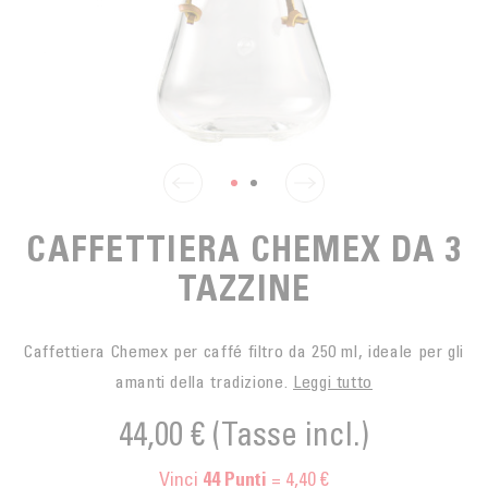
SPUNTINO
CAFFÈ DEL COMMERCIO EQUO
ACCESSOIRES POUR LE THÉ
ACTUALITÉS
PER PORTARE
Contact
L'AZIENDA
ACCESSORI PER BARISTI
I PICCOLI PRODUTTORI
LIVRES
I NOSTRI VALORI
THÉIÈRES
FORMATION
ATTIVITÀ
CAFFETTIERA CHEMEX DA 3
FONDAZIONE
TAZZINE
Caffettiera Chemex per caffé filtro da 250 ml, ideale per gli
amanti della tradizione.
Leggi tutto
44,00 €
(Tasse incl.)
Vinci
= 4,40 €
44
Punti