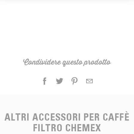
Servire il caffè
Non dimenticare di pulire l'attrezzatura dopo l'uso.
Rapporto: 60 g di caffè per 1 L di acqua. Macinatura:
media. Capacità: 250 ml. Per 1 a 3 tazze. Beccuccio
versatore.
Condividere questo prodotto
ALTRI ACCESSORI PER CAFFÈ
FILTRO CHEMEX