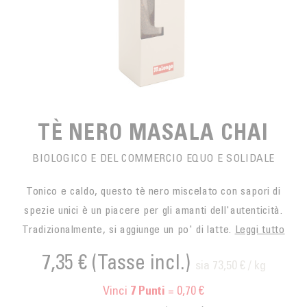
SPUNTINO
CAFFÈ DEL COMMERCIO EQUO
ACCESSOIRES POUR LE THÉ
ACTUALITÉS
PER PORTARE
Contact
L'AZIENDA
ACCESSORI PER BARISTI
I PICCOLI PRODUTTORI
LIVRES
I NOSTRI VALORI
THÉIÈRES
FORMATION
TÈ NERO MASALA CHAI
ATTIVITÀ
BIOLOGICO E DEL COMMERCIO EQUO E SOLIDALE
FONDAZIONE
Tonico e caldo, questo tè nero miscelato con sapori di
spezie unici è un piacere per gli amanti dell'autenticità.
Tradizionalmente, si aggiunge un po' di latte.
Leggi tutto
7,35 €
(Tasse incl.)
sia 73,50 € / kg
Vinci
= 0,70 €
7
Punti