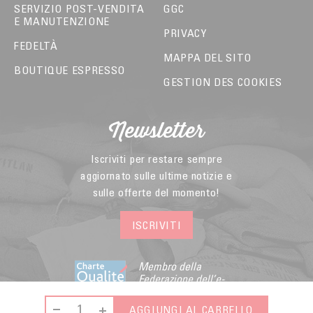
SERVIZIO POST-VENDITA
GGC
E MANUTENZIONE
PRIVACY
FEDELTÀ
MAPPA DEL SITO
BOUTIQUE ESPRESSO
GESTION DES COOKIES
Newsletter
Iscriviti per restare sempre
aggiornato sulle ultime notizie e
sulle offerte del momento!
ISCRIVITI
Membro della
Federazione dell’e-
commerce e della
vendita a distanza
AGGIUNGI AL CARRELLO