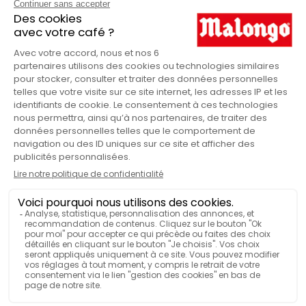
Commercio equo e solidale
CERTIFICAZIONE
Spezie indiane
NOTE AROMATICHE
100
QUANTITÀ DI TÈ
VISUALIZZA PIÙ FUNZIONALITÀ
BOTANICA
Tè nero
TEMPO D’INFUSIONE
3-4 min
TEMPERATURA DELL'ACQUA
90°C